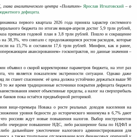
, глава аналитического центра «Политген»
Ярослав Игнатовский
– о
юджетного дефицита
.
инамика первого квартала 2026 года приняла характер системного
ерального бюджета по итогам января-апреля достиг 5,9 трлн рублей,
 раза превысив годовой план в 3,8 трлн рублей. Пошло и сокращение
в на 38,3%, что совпало с продолжающимся ростом расходов, которые
росли на 15,7% и составили 17,6 трлн рублей. Минфин, как и ранее,
«опережающим авансированием» госконтрактов, но данные значения –
ин объявил о скорой корректировке параметров бюджета, на этот раз
нта, что является показателем экстренности ситуации. Однако даже
д ли станет спасением: её цена должна устойчиво держаться выше 90
. В то же время традиционные источники покрытия дефицита бюджета
заимствования имеют объективные пределы, а налог на сверхприбыль
 банков пока остаётся предвыборной риторикой.
ния вице-премьера Новака о росте реальных доходов населения на
 снижении уровня бедности до исторического минимума в 6,7% дают
 что россиян ждут новые повышения налогов. Выбор инструментов
 либо очередное повышение НДС, либо расширение базы по НДФЛ и
 либо дальнейшее ужесточение налогового администрирования для
знеса, а также тщательное отслеживание всех финансовых операций у