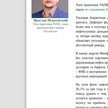
Член правления РАПК
мерах
по снижению б
Текущая бюджетная д
Ярослав Игнатовский
кризиса. Дефицит фед
Член правления РАПК, глава
более чем в полтора
аналитического центра
«Политген»
нефтегазовых доходо
за четыре месяца вы
объясняет ситуацию 
абсолютный рекорд.
В конце апреля Минф
без участия парламе
дорожающая нефть вря
долларов за баррель
– ФНБ и внутренние 
крупных корпораций и
На этом фоне заявле
26,1% за три года и
повод думать о том,
остаётся прежним –
налогу на прибыль,
малого и среднего би