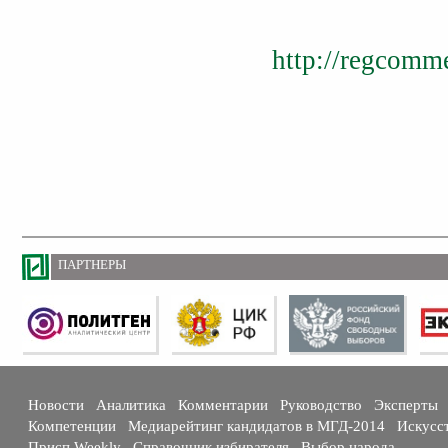
http://regcomme
ПАРТНЕРЫ
Новости
Аналитика
Комментарии
Руководство
Эксперты
Компетенции
Медиарейтинг кандидатов в МГД-2014
Искусс
Присп Weekly
Справочник избирателя
Выбор народа