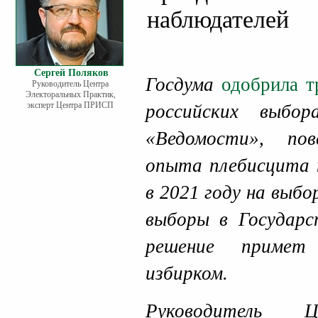
наблюдателей
Сергей Поляков
Госдума
одобрила т
Руководитель Центра
Электоральных Практик,
эксперт Центра ПРИСП
российских выбо
«Ведомости», пов
опыта плебисцита 
в 2021 году на выбо
выборы в Государс
решение примет
избирком.
Руководитель Ц