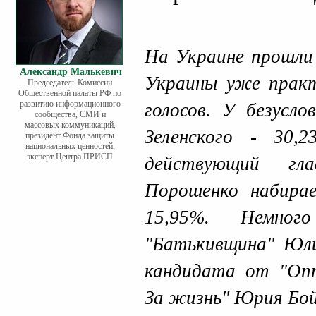
На Украине прошли
Александр Малькевич
Украины уже практ
Председатель Комиссии
Общественной палаты РФ по
развитию информационного
голосов. У безусло
сообщества, СМИ и
массовых коммуникаций,
Зеленского - 30,2
президент Фонда защиты
национальных ценностей,
эксперт Центра ПРИСП
действующий гл
Порошенко набира
15,95%. Немного
"Батькивщина" Юли
кандидата от "Оп
За жизнь" Юрия Бой