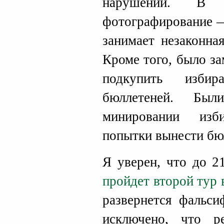
нарушений. В 
фотографирование —
занимает незаконна
Кроме того, было з
подкупить избир
бюллетеней. Бы
минировании изб
попытки вынести бю
Я уверен, что до 2
пройдет второй тур 
развернется фальси
исключено, что р