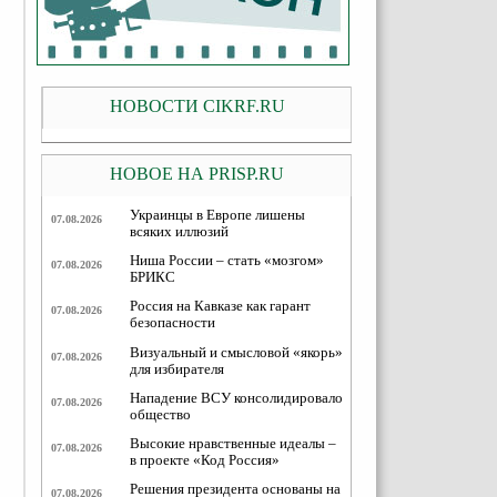
НОВОСТИ CIKRF.RU
НОВОЕ НА PRISP.RU
Украинцы в Европе лишены
07.08.2026
всяких иллюзий
Ниша России – стать «мозгом»
07.08.2026
БРИКС
Россия на Кавказе как гарант
07.08.2026
безопасности
Визуальный и смысловой «якорь»
07.08.2026
для избирателя
Нападение ВСУ консолидировало
07.08.2026
общество
Высокие нравственные идеалы –
07.08.2026
в проекте «Код Россия»
Решения президента основаны на
07.08.2026