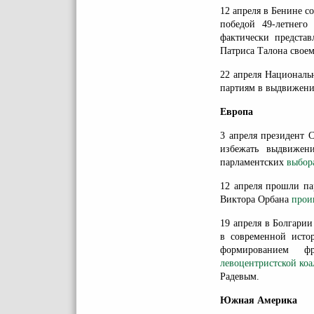
12 апреля в Бенине с
победой 49-летнег
фактически представ
Патриса Талона свое
22 апреля Националь
партиям в выдвижени
Европа
3 апреля президент 
избежать выдвижен
парламентских
выбора
12 апреля прошли па
Виктора Орбана
прои
19 апреля в Болгари
в современной истор
формированием ф
левоцентристской ко
Радевым.
Южная Америка