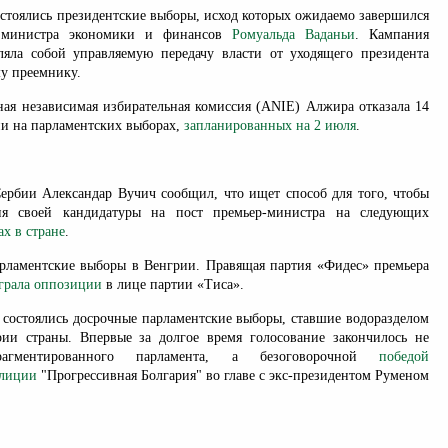
остоялись президентские выборы, исход которых ожидаемо завершился
о министра экономики и финансов
Ромуальда Ваданьи
. Кампания
ляла собой управляемую передачу власти от уходящего президента
му преемнику.
ная независимая избирательная комиссия (ANIE) Алжира отказала 14
и на парламентских выборах,
запланированных на 2 июля
.
Сербии Александар Вучич сообщил, что ищет способ для того, чтобы
ия своей кандидатуры на пост премьер-министра на следующих
х в стране
.
рламентские выборы в Венгрии. Правящая партия «Фидес» премьера
грала оппозиции
в лице партии «Тиса».
и состоялись досрочные парламентские выборы, ставшие водоразделом
ии страны. Впервые за долгое время голосование закончилось не
рагментированного парламента, а безоговорочной
победой
алиции
"Прогрессивная Болгария" во главе с экс-президентом Руменом