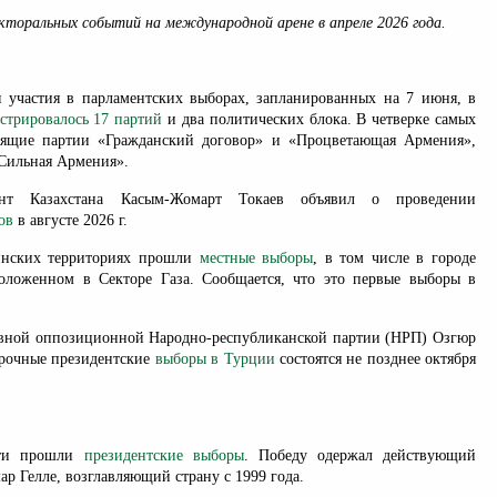
торальных событий на международной арене в апреле 2026 года.
я участия в парламентских выборах, запланированных на 7 июня, в
истрировалось 17 партий
и два политических блока. В четверке самых
вящие партии «Гражданский договор» и «Процветающая Армения»,
Сильная Армения».
ент Казахстана Касым-Жомарт Токаев объявил о проведении
ов
в августе 2026 г.
тинских территориях прошли
местные выборы
, в том числе в городе
положенном в Секторе Газа. Сообщается, что это первые выборы в
овной оппозиционной Народно-республиканской партии (НРП) Озгюр
срочные президентские
выборы в Турции
состоятся не позднее октября
ути прошли
президентские выборы
. Победу одержал действующий
р Гелле, возглавляющий страну с 1999 года.