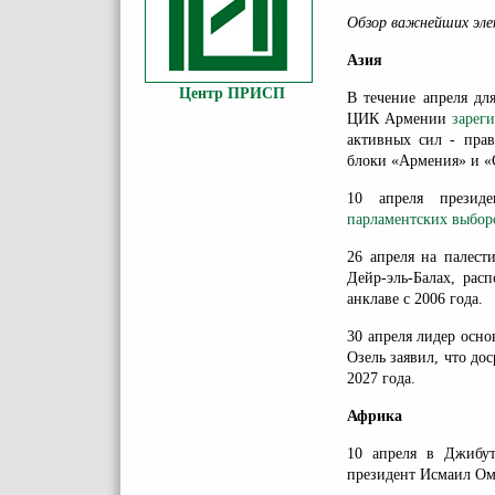
Обзор важнейших элек
Азия
Центр ПРИСП
В течение апреля дл
ЦИК Армении
зарег
активных сил - пра
блоки «Армения» и «
10 апреля презид
парламентских выбор
26 апреля на палес
Дейр-эль-Балах, рас
анклаве с 2006 года.
30 апреля лидер осн
Озель заявил, что до
2027 года.
Африка
10 апреля в Джиб
президент Исмаил Ома