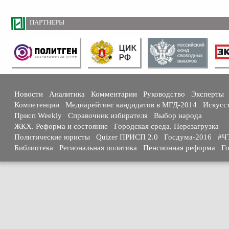
ПАРТНЕРЫ
Новости
Аналитика
Комментарии
Руководство
Эксперты
Компетенции
Медиарейтинг кандидатов в МГД-2014
Искусс
Присп Weekly
Справочник избирателя
Выбор народа
ЖКХ. Реформа и состояние
Городская среда. Перезагрузка
Политические юристы
Quizer ПРИСП 2.0
Госдума-2016
#Ч
Библиотека
Региональная политика
Пенсионная реформа
Го