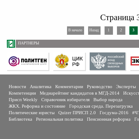
Страница 3
В начало
Назад
1
2
3
ПАРТНЕРЫ
Новости
Аналитика
Комментарии
Руководство
Эксперты
Компетенции
Медиарейтинг кандидатов в МГД-2014
Искусс
Присп Weekly
Справочник избирателя
Выбор народа
ЖКХ. Реформа и состояние
Городская среда. Перезагрузка
Политические юристы
Quizer ПРИСП 2.0
Госдума-2016
#Ч
Библиотека
Региональная политика
Пенсионная реформа
Го